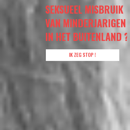
SEKSUEEL MISBRUIK
VAN MINDERJARIGEN
IN HET BUITENLAND ?
IK ZEG STOP !